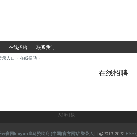
在线招聘
联系我们
 登录入口
>
在线招聘
>
在线招聘
友情链接：
开云官网kaiyun皇马赞助商 (中国)官方网站 登录入口
@2013-2022
RSS