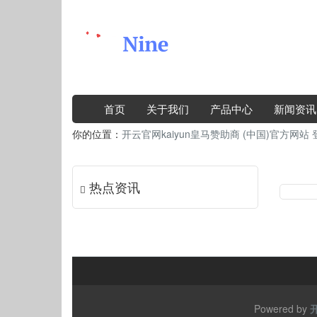
首页
关于我们
产品中心
新闻资讯
你的位置：
开云官网kaiyun皇马赞助商 (中国)官方网站
热点资讯
Powered by