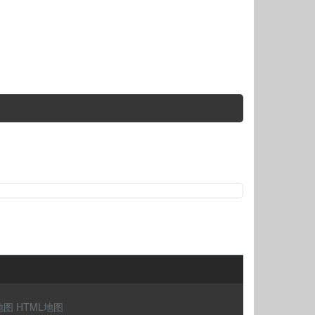
地图
HTML地图