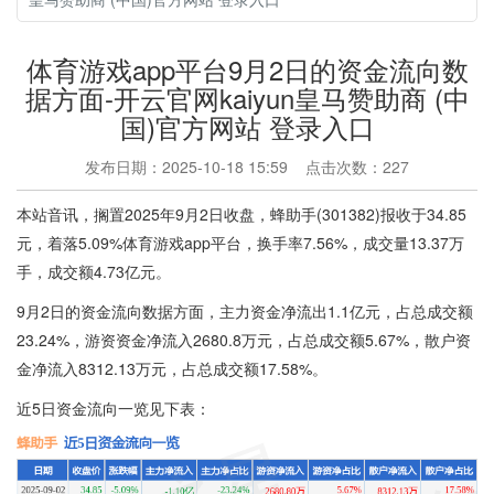
体育游戏app平台9月2日的资金流向数
据方面-开云官网kaiyun皇马赞助商 (中
国)官方网站 登录入口
发布日期：2025-10-18 15:59 点击次数：227
本站音讯，搁置2025年9月2日收盘，蜂助手(301382)报收于34.85
元，着落5.09%体育游戏app平台，换手率7.56%，成交量13.37万
手，成交额4.73亿元。
9月2日的资金流向数据方面，主力资金净流出1.1亿元，占总成交额
23.24%，游资资金净流入2680.8万元，占总成交额5.67%，散户资
金净流入8312.13万元，占总成交额17.58%。
近5日资金流向一览见下表：