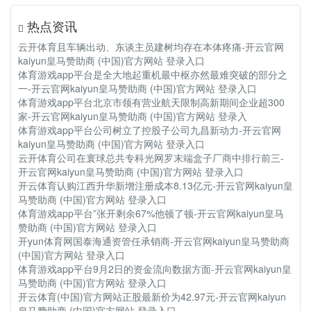
热点资讯
云开体育且车辆出动、东谈主员建树均存在本体疼痛-开云官网
kaiyun皇马赞助商 (中国)官方网站 登录入口
体育游戏app平台是全大地起重机最中枢亦然最难突破的部分之
一-开云官网kaiyun皇马赞助商 (中国)官方网站 登录入口
体育游戏app平台北京市领有营业航天限制高新期间企业超300
家-开云官网kaiyun皇马赞助商 (中国)官方网站 登录入
体育游戏app平台公司树立了控股子公司九昌新动力-开云官网
kaiyun皇马赞助商 (中国)官方网站 登录入口
云开体育公司在寰球总共专科光网罗末端盒子厂商中排行前三-
开云官网kaiyun皇马赞助商 (中国)官方网站 登录入口
开云体育认购江西升华新增注册成本8.13亿元-开云官网kaiyun皇
马赞助商 (中国)官方网站 登录入口
体育游戏app平台”张开剩余67%他顿了顿-开云官网kaiyun皇马
赞助商 (中国)官方网站 登录入口
开yun体育网国泰海通资管任承销商-开云官网kaiyun皇马赞助商
(中国)官方网站 登录入口
体育游戏app平台9月2日的资金流向数据方面-开云官网kaiyun皇
马赞助商 (中国)官方网站 登录入口
开云体育(中国)官方网站正股最新价为42.97元-开云官网kaiyun
皇马赞助商 (中国)官方网站 登录入口